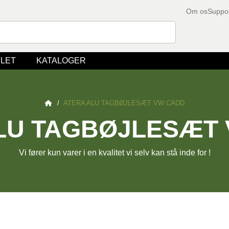
Om os
Suppo
LET
KATALOGER
/
ATERA ALU TAGBØJLESÆT VW CADD
LU TAGBØJLESÆT
Vi fører kun varer i en kvalitet vi selv kan stå inde for !