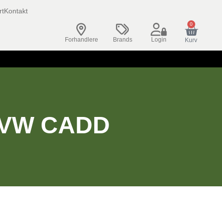
rt
Kontakt
0
Forhandlere
Brands
Login
Kurv
 VW CADD