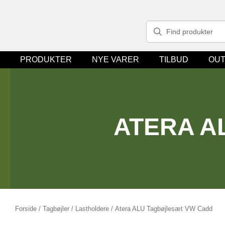
PRODUKTER
NYE VARER
TILBUD
OUT
ATERA A
Forside
/
Tagbøjler / Lastholdere
/ Atera ALU Tagbøjlesæt VW Cadd