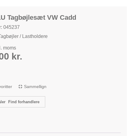
LU Tagbøjlesæt VW Cadd
: 045237
Tagbøjler / Lastholdere
kl. moms
,00
kr.
avoritter
Sammellign
Find forhandlere