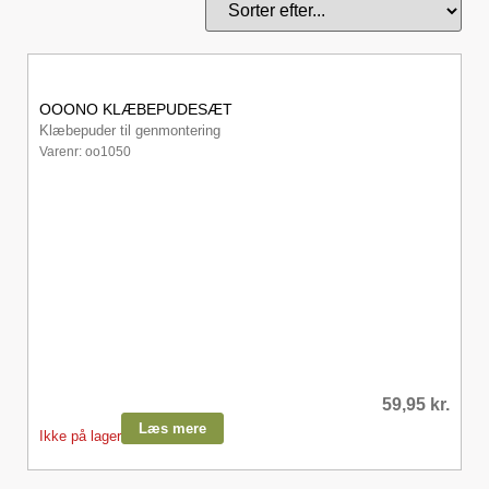
OOONO KLÆBEPUDESÆT
Klæbepuder til genmontering
Varenr: oo1050
59,95
kr.
Læs mere
Ikke på lager