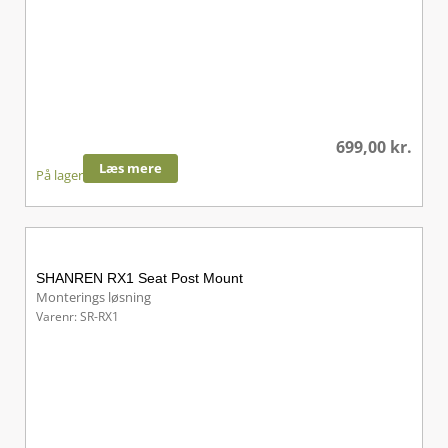
699,00
kr.
Læs mere
På lager
SHANREN RX1 Seat Post Mount
Monterings løsning
Varenr: SR-RX1