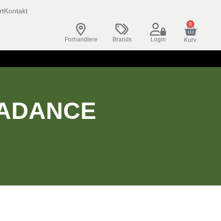
rt
Kontakt
0
Forhandlere
Brands
Login
Kurv
KADANCE