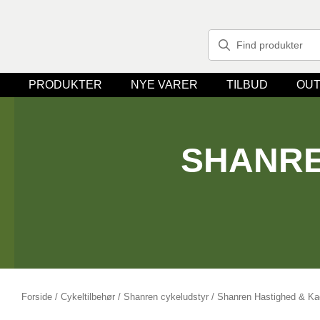
PRODUKTER
NYE VARER
TILBUD
OUT
SHANRE
Forside
/
Cykeltilbehør
/
Shanren cykeludstyr
/ Shanren Hastighed & Ka