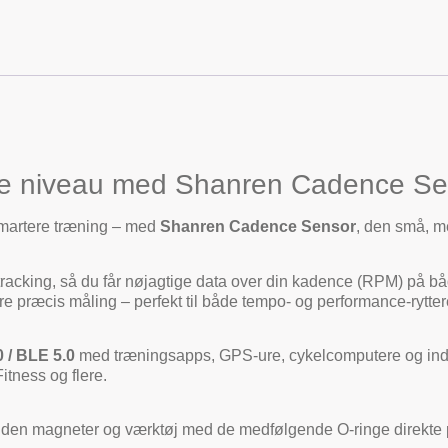
æste niveau med Shanren Cadence S
smartere træning – med
Shanren Cadence Sensor
, den små, me
 tracking, så du får nøjagtige data over din kadence (RPM) på 
re præcis måling – perfekt til både tempo- og performance-rytter
 / BLE 5.0
med træningsapps, GPS-ure, cykelcomputere og ind
tness og flere.
uden magneter og værktøj med de medfølgende O-ringe direkte på