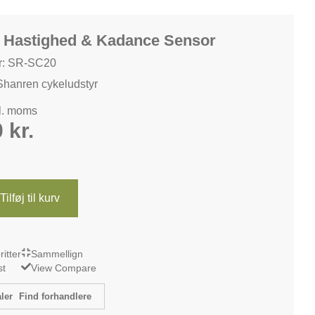
 Hastighed & Kadance Sensor
r: SR-SC20
Shanren cykeludstyr
kl. moms
0
kr.
Tilføj til kurv
oritter
Sammellign
st
View Compare
Find forhandlere