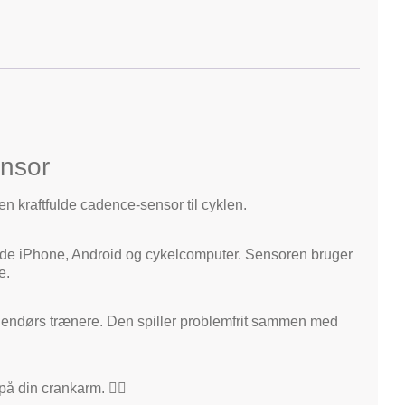
ensor
n kraftfulde cadence-sensor til cyklen.
både iPhone, Android og cykelcomputer. Sensoren bruger
e.
endørs trænere. Den spiller problemfrit sammen med
 din crankarm. 🚴‍♀️