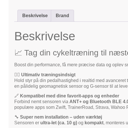
Beskrivelse
Brand
Beskrivelse
📈 Tag din cykeltræning til n
Boost din performance, få mere præcise data og oplev 
🚴‍♂️
Ultimativ træningsindsigt
Hold styr på din pedalhastighed i realtid med avanceret
en pålidelig geomagnetisk sensor og G-sensor til at leve
🔗
Kompatibel med dine favorit-apps og enheder
Forbind nemt sensoren via
ANT+ og Bluetooth BLE 4.0
populære apps som Zwift, TrainerRoad, Strava, Wahoo Fi
🔧
Super nem installation – uden værktøj
Sensoren er
ultra-let (ca. 10 g)
og
kompakt
, monteres 