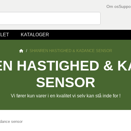
Om os
Suppo
LET
KATALOGER
/
SHANREN HASTIGHED & KADANCE SENSOR
N HASTIGHED & 
SENSOR
Vi fører kun varer i en kvalitet vi selv kan stå inde for !
dance sensor