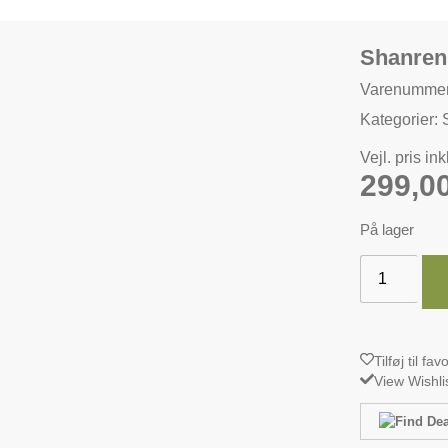
Shanren
Varenumme
Kategorier:
Vejl. pris in
299,0
På lager
Tilføj til fav
View Wishli