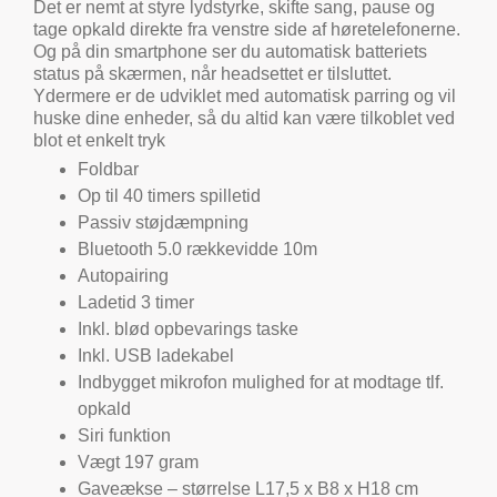
Det er nemt at styre lydstyrke, skifte sang, pause og
tage opkald direkte fra venstre side af høretelefonerne.
Og på din smartphone ser du automatisk batteriets
status på skærmen, når headsettet er tilsluttet.
Ydermere er de udviklet med automatisk parring og vil
huske dine enheder, så du altid kan være tilkoblet ved
blot et enkelt tryk
Foldbar
Op til 40 timers spilletid
Passiv støjdæmpning
Bluetooth 5.0 rækkevidde 10m
Autopairing
Ladetid 3 timer
Inkl. blød opbevarings taske
Inkl. USB ladekabel
Indbygget mikrofon mulighed for at modtage tlf.
opkald
Siri funktion
Vægt 197 gram
Gaveækse – størrelse L17,5 x B8 x H18 cm