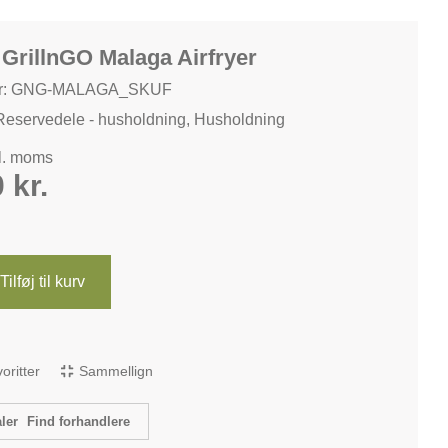
 GrillnGO Malaga Airfryer
r: GNG-MALAGA_SKUF
Reservedele - husholdning
,
Husholdning
kl. moms
0
kr.
Tilføj til kurv
avoritter
Sammellign
Find forhandlere