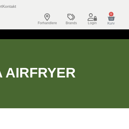
rt
Kontakt
0
Forhandlere
Brands
Login
Kurv
 AIRFRYER