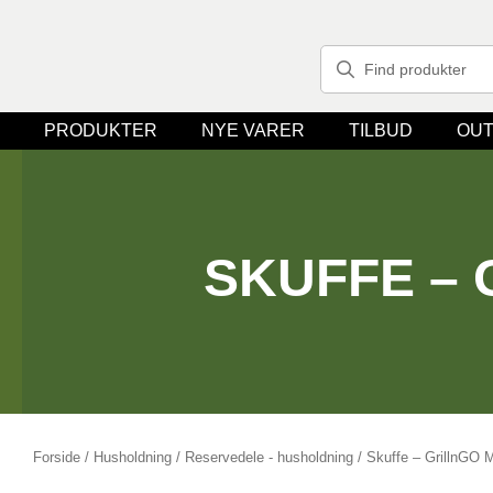
PRODUKTER
NYE VARER
TILBUD
OUT
SKUFFE –
Forside
/
Husholdning
/
Reservedele - husholdning
/ Skuffe – GrillnGO M