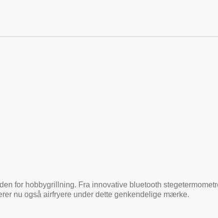
n for hobbygrillning. Fra innovative bluetooth stegetermometre ti
derer nu også airfryere under dette genkendelige mærke.