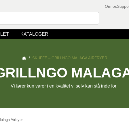
Om os
Suppo
LET
KATALOGER
/
SKUFFE – GRILLNGO MALAGA AIRFRYER
 GRILLNGO MALAGA
Vi fører kun varer i en kvalitet vi selv kan stå inde for !
alaga Airfryer