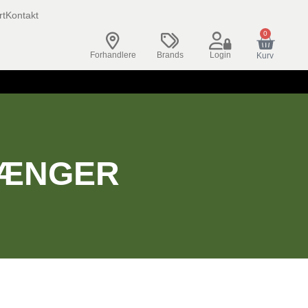
rt
Kontakt
0
Forhandlere
Brands
Login
Kurv
TÆNGER