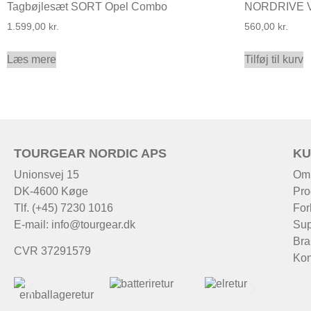
Tagbøjlesæt SORT Opel Combo
NORDRIVE 
1.599,00
kr.
560,00
kr.
Læs mere
Tilføj til kurv
TOURGEAR NORDIC APS
KU
Unionsvej 15
Om
DK-4600 Køge
Pro
Tlf. (+45) 7230 1016
For
E-mail:
info@tourgear.dk
Sup
Bra
CVR 37291579
Kon