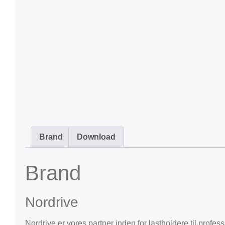
Brand
Download
Brand
Nordrive
Nordrive er vores partner inden for lastholdere til profes