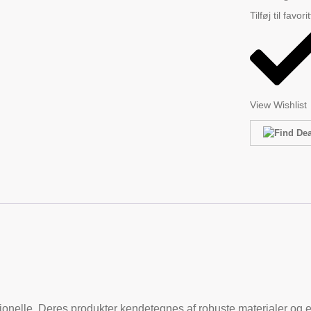
Tilføj til favori
View Wishlist
sionelle. Deres produkter kendetegnes af robuste materialer og et d