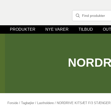
PRODUKTER
NYE VARER
TILBUD
OUT
NORDR
Forside
/
Tagbøjler / Lastholdere
/ NORDRIVE KITSÆT F/3 STÆNGER