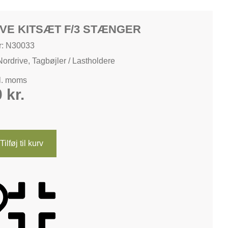
VE KITSÆT F/3 STÆNGER
: N30033
Nordrive
,
Tagbøjler / Lastholdere
kl. moms
0
kr.
Tilføj til kurv