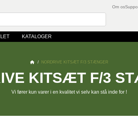
Om os
Suppo
LET
KATALOGER
/
NORDRIVE KITSÆT F/3 STÆNGER
IVE KITSÆT F/3 S
Vi fører kun varer i en kvalitet vi selv kan stå inde for !