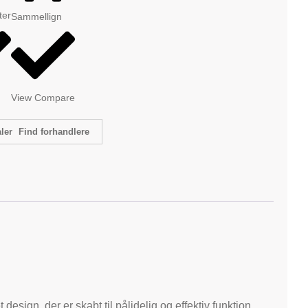
tter
Sammellign
View Compare
Find forhandlere
esign, der er skabt til pålidelig og effektiv funktion,