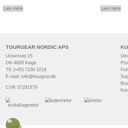
Læs mere
Læs mere
TOURGEAR NORDIC APS
KU
Unionsvej 15
Om
DK-4600 Køge
Pro
Tlf. (+45) 7230 1016
For
E-mail:
info@tourgear.dk
Sup
Bra
CVR 37291579
Kon