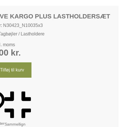
VE KARGO PLUS LASTHOLDERSÆT
r: N30423_N10035x3
Tagbøjler / Lastholdere
kl. moms
,00
kr.
Tilføj til kurv
tter
Sammellign