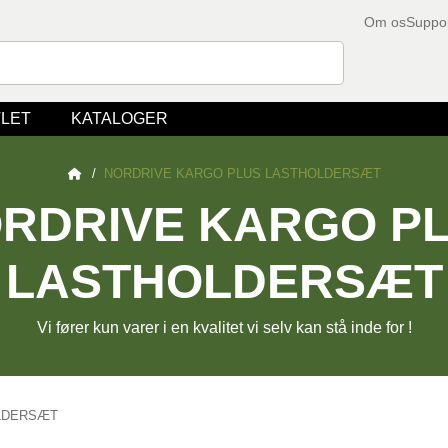
Om os
Suppo
LET
KATALOGER
/
NORDRIVE KARGO PLUS LASTHOLDERSÆT
RDRIVE KARGO P
LASTHOLDERSÆT
Vi fører kun varer i en kvalitet vi selv kan stå inde for !
OLDERSÆT