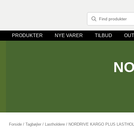
PRODUKTER
NYE VARER
TILBUD
OUT
NO
Forside
/
Tagbøjler / Lastholdere
/ NORDRIVE KARGO PLUS LASTH