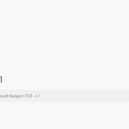
n
nault Kangoo 7/21 -> /