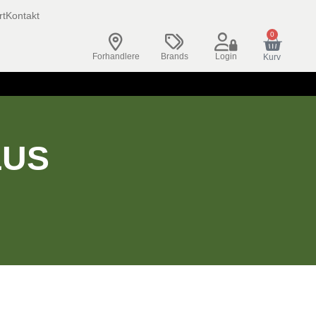
rt
Kontakt
0
Forhandlere
Brands
Login
Kurv
LUS