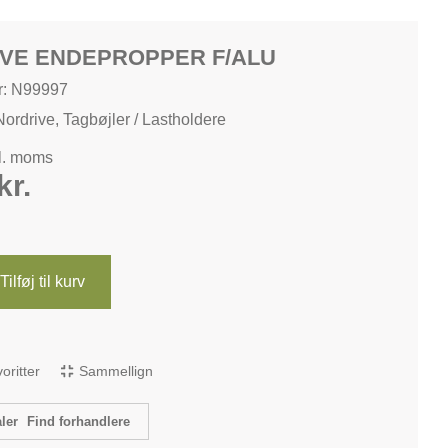
VE ENDEPROPPER F/ALU
: N99997
Nordrive
,
Tagbøjler / Lastholdere
kl. moms
kr.
Tilføj til kurv
avoritter
Sammellign
Find forhandlere