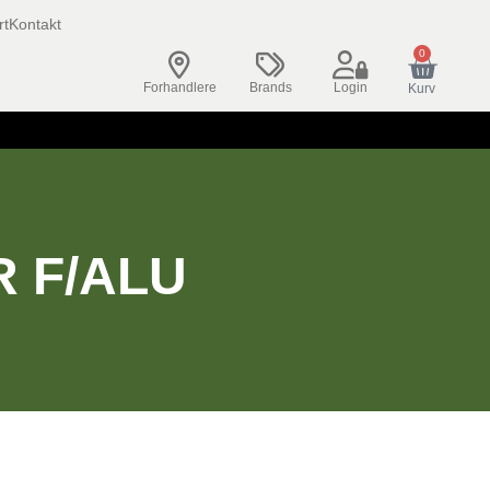
rt
Kontakt
0
Forhandlere
Brands
Login
Kurv
 F/ALU