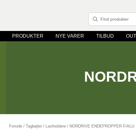
PRODUKTER
NYE VARER
TILBUD
OUT
NORDR
Forside
/
Tagbøjler / Lastholdere
/ NORDRIVE ENDEPROPPER F/ALU