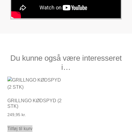
Du kunne også være interesseret
i…
GRILLNGO KØDSPYD (2
STK)
249,95
kr.
Tilføj til kurv