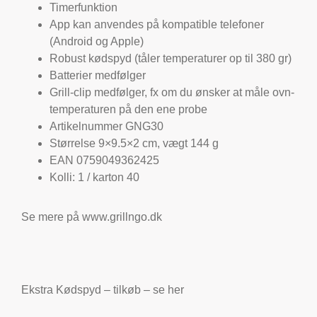
Timerfunktion
App kan anvendes på kompatible telefoner
(Android og Apple)
Robust kødspyd (tåler temperaturer op til 380 gr)
Batterier medfølger
Grill-clip medfølger, fx om du ønsker at måle ovn-
temperaturen på den ene probe
Artikelnummer GNG30
Størrelse 9×9.5×2 cm, vægt 144 g
EAN 0759049362425
Kolli: 1 / karton 40
Se mere på www.grillngo.dk
Ekstra Kødspyd – tilkøb –
se her