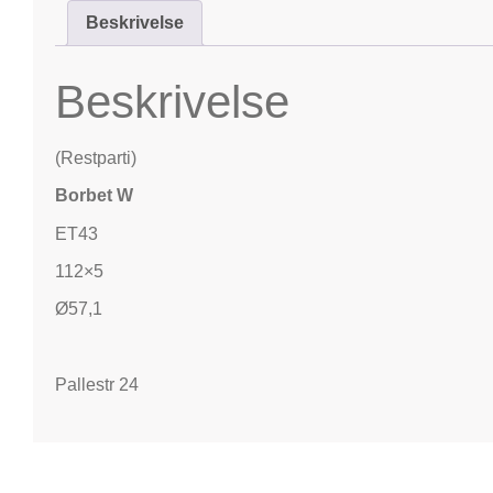
Beskrivelse
Beskrivelse
(Restparti)
Borbet W
ET43
112×5
Ø57,1
Pallestr 24