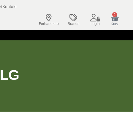
rt
Kontakt
0
Forhandlere
Brands
Login
Kurv
ÆLG