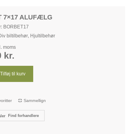
 7×17 ALUFÆLG
r: BORBET17
Div biltilbehør
,
Hjultilbehør
kl. moms
0
kr.
Tilføj til kurv
avoritter
Sammellign
Find forhandlere