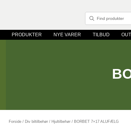
PRODUKTER
NYE VARER
TILBUD
OUT
BO
Forside
/
Div biltilbehør
/
Hjultilbehør
/ BORBET 7×17 ALUFÆLG