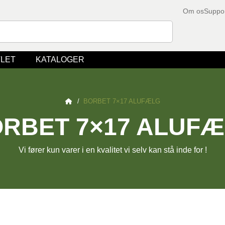
Om os
Suppo
LET
KATALOGER
/
BORBET 7×17 ALUFÆLG
RBET 7×17 ALUF
Vi fører kun varer i en kvalitet vi selv kan stå inde for !