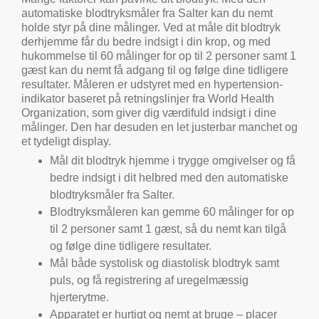
automatiske blodtryksmåler fra
Salter
kan du nemt
holde styr på dine målinger. Ved at måle dit blodtryk
derhjemme får du bedre indsigt i din krop, og med
hukommelse til 60 målinger for op til 2 personer samt 1
gæst kan du nemt få adgang til og følge dine tidligere
resultater. Måleren er udstyret med en hypertension-
indikator baseret på retningslinjer fra
World Health
Organization
, som giver dig værdifuld indsigt i dine
målinger. Den har desuden en let justerbar manchet og
et tydeligt display.
Mål dit blodtryk hjemme i trygge omgivelser og få
bedre indsigt i dit helbred med den automatiske
blodtryksmåler fra
Salter
.
Blodtryksmåleren kan gemme 60 målinger for op
til 2 personer samt 1 gæst, så du nemt kan tilgå
og følge dine tidligere resultater.
Mål både systolisk og diastolisk blodtryk samt
puls, og få registrering af uregelmæssig
hjerterytme.
Apparatet er hurtigt og nemt at bruge – placer