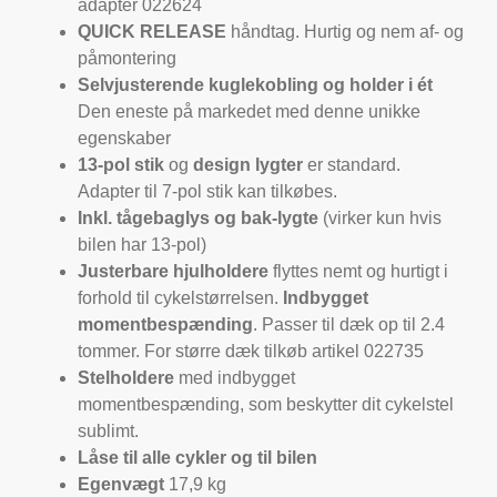
adapter 022624
QUICK RELEASE
håndtag. Hurtig og nem af- og
påmontering
Selvjusterende kuglekobling og holder i ét
Den eneste på markedet med denne unikke
egenskaber
13-pol stik
og
design lygter
er standard.
Adapter til 7-pol stik kan tilkøbes.
Inkl. tågebaglys og bak-lygte
(virker kun hvis
bilen har 13-pol)
Justerbare hjulholdere
flyttes nemt og hurtigt i
forhold til cykelstørrelsen.
Indbygget
momentbespænding
. Passer til dæk op til 2.4
tommer. For større dæk tilkøb artikel 022735
Stelholdere
med indbygget
momentbespænding, som beskytter dit cykelstel
sublimt.
Låse til
alle
cykler og til bilen
Egenvægt
17,9 kg