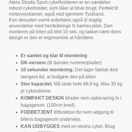
Atera Strada Sport cykelholderen er en særdeles
robust cykelholder, som tåler at blive brugt. Perfekt til
motorvejskørsel, også ned igennem Tyskland.
Kan desuden varmt anbefales også til daglig
anvendelse med hente/bringe fx børnecykler. Den
monteres på bilen på blot 10 sek, og takket være dens
design er den er ergonomisk at håndtere.
Er
samlet og klar til montering
DK-version
(til danske nummerplader)
10 sekunder montering.
Det tager faktisk ikke
længere tid, at fastgøre den på bilen.
Stor kapacitet.
Må laste hele 66,9 kg. Max 30 kg
pr cykelskinne
KOMPAKT DESIGN
tillader nem opbevaring fx i
bagagerum. (100cm bred).
FODBETJENT
tiltfunktion for nem adgang til
bilens bagagerum undervejs.
KAN UDBYGGES
med en ekstra cykel. Brug