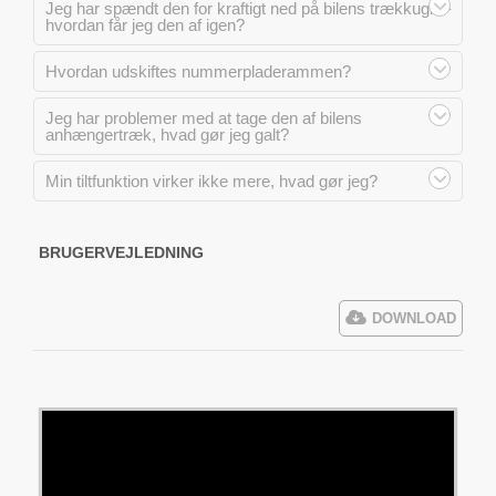
Jeg har spændt den for kraftigt ned på bilens trækkugle -
hvordan får jeg den af igen?
Hvordan udskiftes nummerpladerammen?
Jeg har problemer med at tage den af bilens
anhængertræk, hvad gør jeg galt?
Min tiltfunktion virker ikke mere, hvad gør jeg?
BRUGERVEJLEDNING
DOWNLOAD