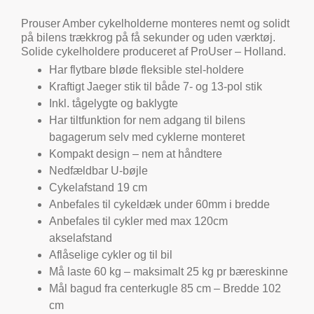
Prouser Amber cykelholderne monteres nemt og solidt
på bilens trækkrog på få sekunder og uden værktøj.
Solide cykelholdere produceret af ProUser – Holland.
Har flytbare bløde fleksible stel-holdere
Kraftigt Jaeger stik til både 7- og 13-pol stik
Inkl. tågelygte og baklygte
Har tiltfunktion for nem adgang til bilens
bagagerum selv med cyklerne monteret
Kompakt design – nem at håndtere
Nedfældbar U-bøjle
Cykelafstand 19 cm
Anbefales til cykeldæk under 60mm i bredde
Anbefales til cykler med max 120cm
akselafstand
Aflåselige cykler og til bil
Må laste 60 kg – maksimalt 25 kg pr bæreskinne
Mål bagud fra centerkugle 85 cm – Bredde 102
cm