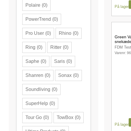
Polaire
(
0
)
På lager
PowerTrend
(
0
)
Pro User
(
0
)
Rhino
(
0
)
Green V
snekæde
Ring
(
0
)
Ritter
(
0
)
FDM Test
Varenr: 9
Saphe
(
0
)
Saris
(
0
)
Shanren
(
0
)
Sonax
(
0
)
Soundliving
(
0
)
SuperHelp
(
0
)
Tour Go
(
0
)
TowBox
(
0
)
På lager