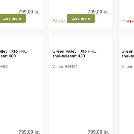
799,00
kr.
799,00
kr.
Læs mere
Læs mere
På lager
Ikke på
alley TXR-PRO
Green Valley TXR-PRO
Green
sæt 400
snekædesæt 420
snekæ
44400
Varenr: 944420
Varenr:
799,00
kr.
799,00
kr.