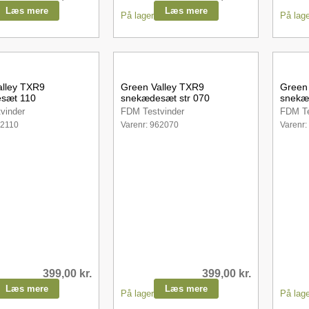
Læs mere
Læs mere
På lager
På lage
alley TXR9
Green Valley TXR9
Green
sæt 110
snekædesæt str 070
snekæ
vinder
FDM Testvinder
FDM Te
62110
Varenr: 962070
Varenr:
399,00
kr.
399,00
kr.
Læs mere
Læs mere
På lager
På lage