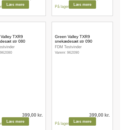
Læs mere
Læs mere
r
På lager
 Valley TXR9
Green Valley TXR9
desæt str 080
snekædesæt str 090
stvinder
FDM Testvinder
 962080
Varenr: 962090
399,00
kr.
399,00
kr.
Læs mere
Læs mere
r
På lager