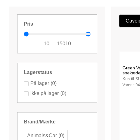
Gavei
Pris
10
—
15010
Green V
Lagerstatus
snekæd
Kun til S
På lager
(
0
)
Varenr: 9
Ikke på lager
(
0
)
Brand/Mærke
Animals&Car
(
0
)