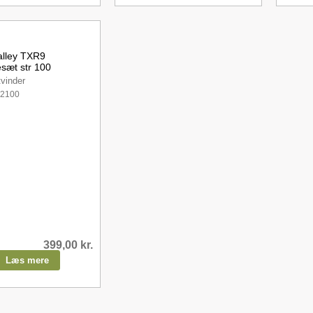
alley TXR9
sæt str 100
vinder
62100
399,00
kr.
Læs mere