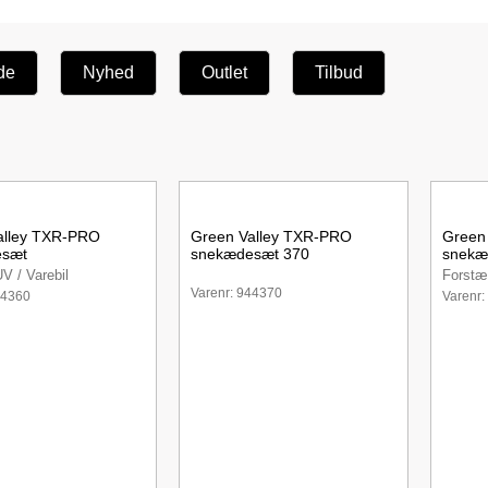
de
Nyhed
Outlet
Tilbud
alley TXR-PRO
Green Valley TXR-PRO
Green
esæt
snekædesæt 370
snekæ
UV / Varebil
Forstæ
Varenr: 944370
44360
Varenr: