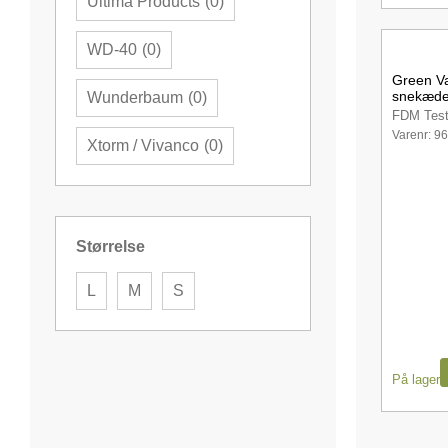
Ultima Products
(
0
)
WD-40
(
0
)
Green V
snekæde
Wunderbaum
(
0
)
FDM Test
Varenr: 9
Xtorm / Vivanco
(
0
)
Størrelse
L
M
S
På lager