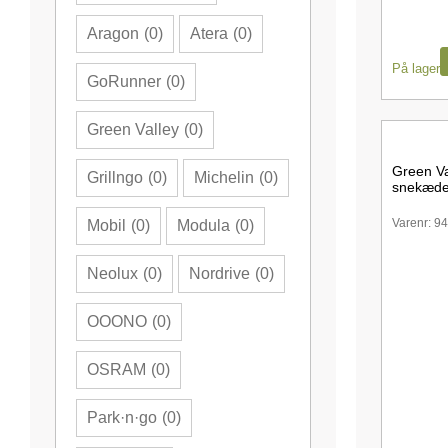
Aragon
(
0
)
Atera
(
0
)
På lager
GoRunner
(
0
)
Green Valley
(
0
)
Green V
Grillngo
(
0
)
Michelin
(
0
)
snekæde
Varenr: 9
Mobil
(
0
)
Modula
(
0
)
Neolux
(
0
)
Nordrive
(
0
)
OOONO
(
0
)
OSRAM
(
0
)
Park·n·go
(
0
)