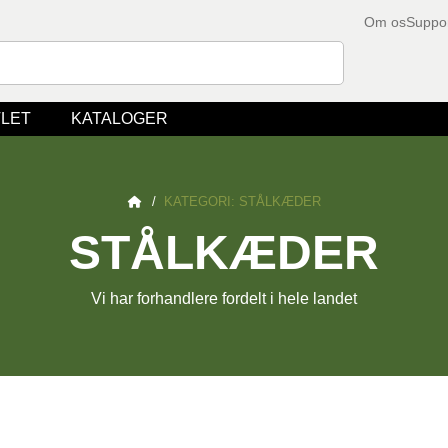
Om os
Suppo
LET
KATALOGER
/
KATEGORI: STÅLKÆDER
STÅLKÆDER
Vi har forhandlere fordelt i hele landet