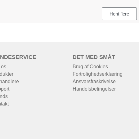
Hent flere
NDESERVICE
DET MED SMÅT
 os
Brug af Cookies
dukter
Fortrolighedserklæring
handlere
Ansvarsfraskrivelse
port
Handelsbetingelser
nds
takt