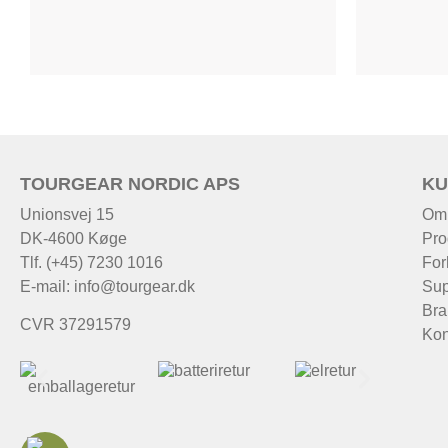
TOURGEAR NORDIC APS
KU
Unionsvej 15
Om
DK-4600 Køge
Pro
Tlf. (+45) 7230 1016
For
E-mail:
info@tourgear.dk
Sup
Bra
CVR 37291579
Kon