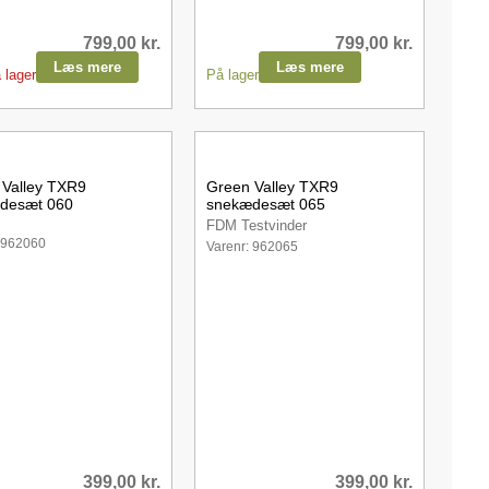
799,00
kr.
799,00
kr.
Læs mere
Læs mere
 lager
På lager
 Valley TXR9
Green Valley TXR9
desæt 060
snekædesæt 065
FDM Testvinder
 962060
Varenr: 962065
399,00
kr.
399,00
kr.