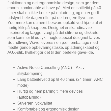
funktionen og det ergonomiske design, som gør dem
enormt komfortable at have på. Med en spilletid på 40
timer skal du ikke tænke på opladning, og du er godt
udstyret hele dagen eller på de længere flyveture.
Ydermere kan du nemt besvare opkald ved hjælp af et
hurtig klik på knappen. Designet er skandinavisk
inspireret og lægger vægt på det stilrene og diskrete,
som kommer til udtryk i nogle special designet farver.
Soundliving Wave leveres i en pæn emballage med
medfølgende opbevaringstaske, opladningskabel og
AUX-stik, hvilket gør det til den perfekte gave-idé.
Active Noice Cancelling (ANC) – Aktiv
støjdæmpning
Lang batterilevetid op til 40 timer. (24 timer i ANC
mode)
Hurtig og nem parring til flere devices
(autopairiing)
Suveræn lydkvalitet
Komfortabelt og ergonomisk design