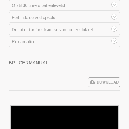
Op til 36 timers batterilevetid
Forbindelse ved opkald
De løber tør for strøm selvom de er slukket
Reklamation
BRUGERMANUAL
DOWNLOAD