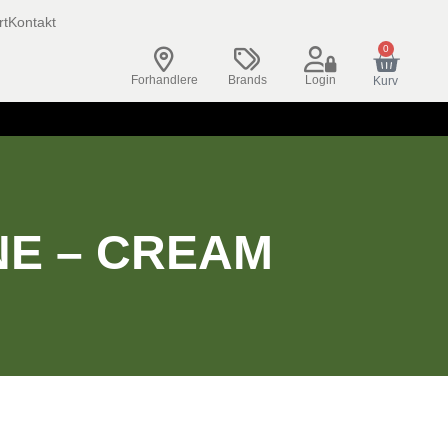
rt
Kontakt
0
Forhandlere
Brands
Login
Kurv
NE – CREAM