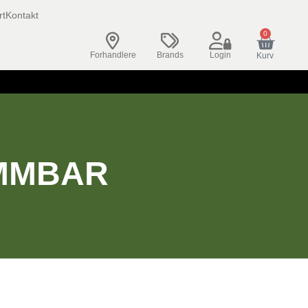
rt
Kontakt
0
Forhandlere
Brands
Login
Kurv
AMMBAR