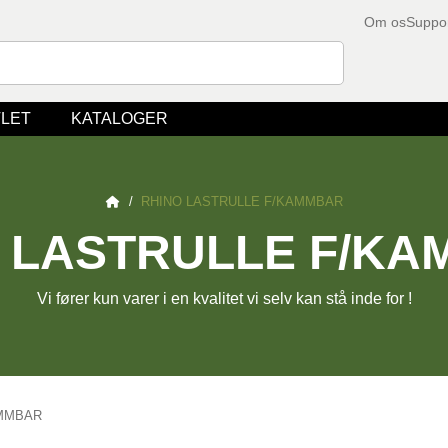
Om os
Suppo
LET
KATALOGER
/
RHINO LASTRULLE F/KAMMBAR
 LASTRULLE F/K
Vi fører kun varer i en kvalitet vi selv kan stå inde for !
AMMBAR