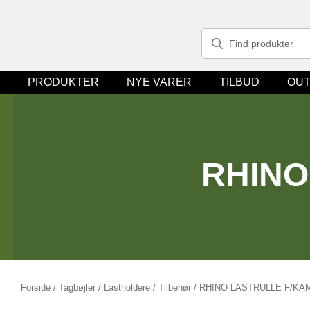
PRODUKTER
NYE VARER
TILBUD
OUT
RHINO
Forside
/
Tagbøjler / Lastholdere
/
Tilbehør
/ RHINO LASTRULLE F/K