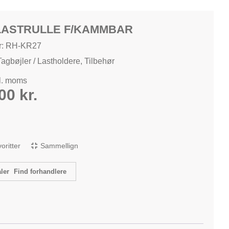
LASTRULLE F/KAMMBAR
r: RH-KR27
Tagbøjler / Lastholdere
,
Tilbehør
kl. moms
,00
kr.
avoritter
Sammellign
Find forhandlere