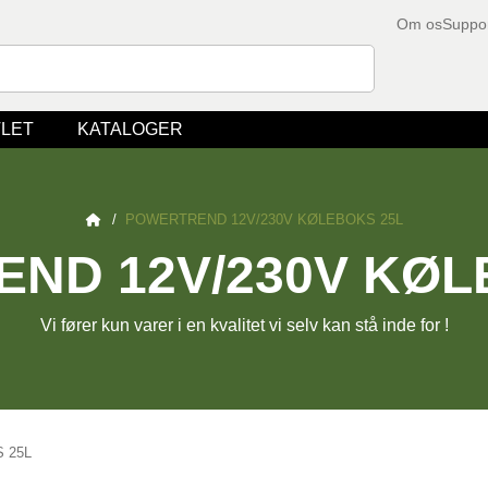
Om os
Suppo
LET
KATALOGER
/
POWERTREND 12V/230V KØLEBOKS 25L
ND 12V/230V KØL
Vi fører kun varer i en kvalitet vi selv kan stå inde for !
 25L