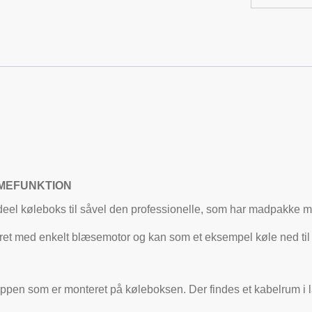
RMEFUNKTION
deel køleboks til såvel den professionelle, som har madpakke med 
ceret med enkelt blæsemotor og kan som et eksempel køle ned t
pen som er monteret på køleboksen. Der findes et kabelrum i låg