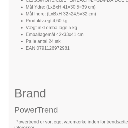
CE/GS/ROHS/CB/ETL/REACH/LFGB/FDA.DOE cert
Mål Ydre: (LxBxH 41×30,5×39 cm)
Mål Indre: (LxBxH 32×24,5×32 cm)
Produktvægt 4,60 kg
Vægt inkl emballage 5 kg
Emballagemål 42x33x41 cm
Palle antal 24 stk
EAN 0791126972981
Brand
PowerTrend
Powertrend er vort eget varemærke inden for trendsætte
interesser