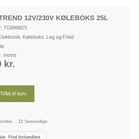
REND 12V/230V KØLEBOKS 25L
: TG999825
Elektronik
,
Køleboks
,
Leg og Fritid
de
kl. moms
0
kr.
Tilføj til kurv
avoritter
Sammellign
Find forhandlere