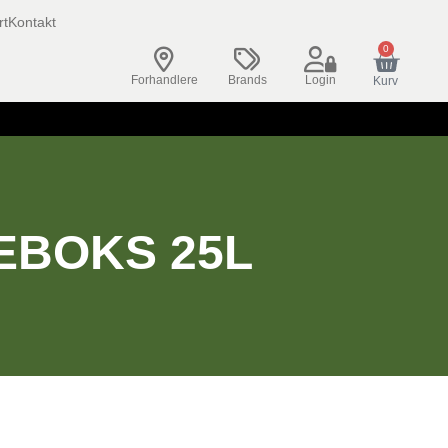
rt
Kontakt
0
Forhandlere
Brands
Login
Kurv
EBOKS 25L