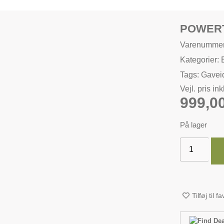
POWERT
Varenummer
Kategorier:
Tags:
Gavei
Vejl. pris in
999,0
På lager
Tilføj til f