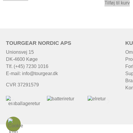
Tilføj til kurv
TOURGEAR NORDIC APS
KU
Unionsvej 15
Om
DK-4600 Køge
Pro
Tlf. (+45) 7230 1016
For
E-mail:
info@tourgear.dk
Sup
Bra
CVR 37291579
Kon