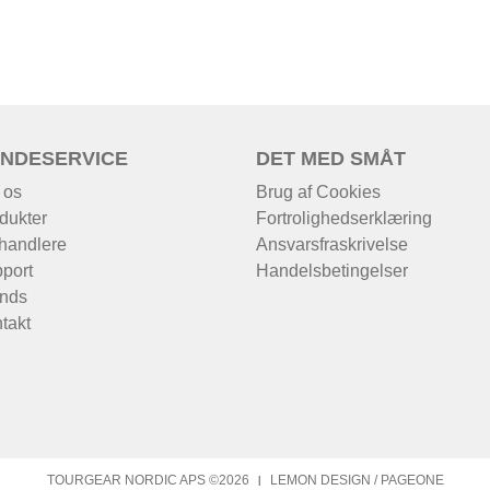
NDESERVICE
DET MED SMÅT
 os
Brug af Cookies
dukter
Fortrolighedserklæring
handlere
Ansvarsfraskrivelse
port
Handelsbetingelser
nds
takt
TOURGEAR NORDIC APS ©2026
LEMON DESIGN
/
PAGEONE
|