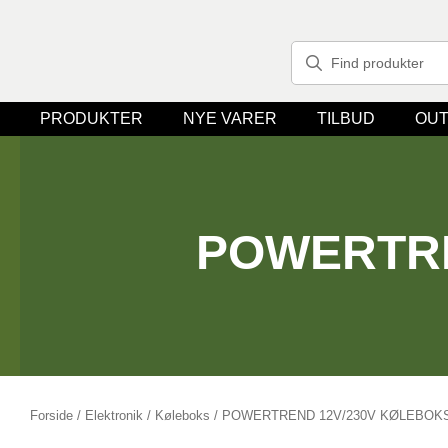
PRODUKTER
NYE VARER
TILBUD
OUT
POWERTRE
Forside
/
Elektronik
/
Køleboks
/ POWERTREND 12V/230V KØLEBOKS