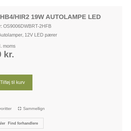
HB4/HIR2 19W AUTOLAMPE LED
r: OS9006DWBRT-2HFB
Autolamper
,
12V LED pærer
kl. moms
0
kr.
Tilføj til kurv
avoritter
Sammellign
Find forhandlere