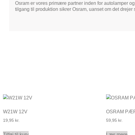
Osram er vores primære partner inden for autolamper og
tilgang til produktion sikrer Osram, uanset om det drejer 
W21W 12V
OSRAM PÆR
19,95
kr.
59,95
kr.
Tilføj til kurv
Læs mere