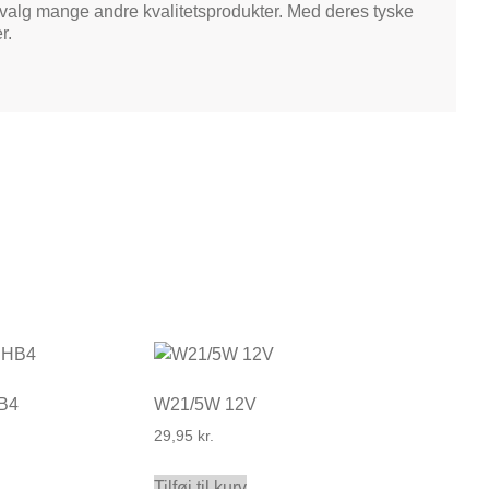
valg mange andre kvalitetsprodukter. Med deres tyske
r.
B4
W21/5W 12V
29,95
kr.
Tilføj til kurv