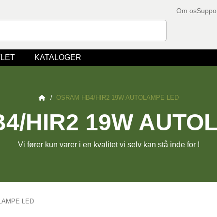
Om os
Suppo
LET
KATALOGER
/
OSRAM HB4/HIR2 19W AUTOLAMPE LED
4/HIR2 19W AUTO
Vi fører kun varer i en kvalitet vi selv kan stå inde for !
LAMPE LED