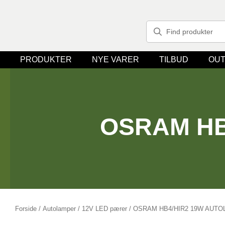
PRODUKTER
NYE VARER
TILBUD
OUT
OSRAM HB
Forside
/
Autolamper
/
12V LED pærer
/ OSRAM HB4/HIR2 19W AUTO