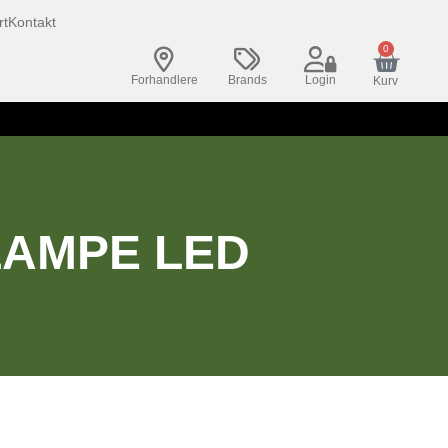
rt
Kontakt
0
Forhandlere
Brands
Login
Kurv
LAMPE LED