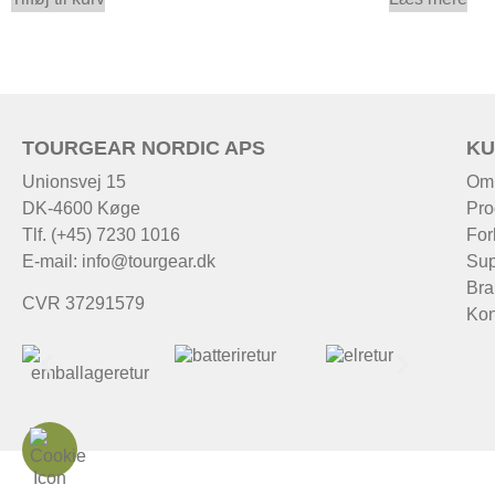
TOURGEAR NORDIC APS
KU
Unionsvej 15
Om
DK-4600 Køge
Pro
Tlf. (+45) 7230 1016
For
E-mail:
info@tourgear.dk
Sup
Bra
CVR 37291579
Kon