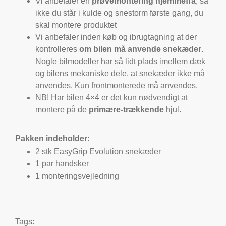
Vi anbefaler en
prøvemontering hjemmefra
, så
ikke du står i kulde og snestorm første gang, du
skal montere produktet
Vi anbefaler inden køb og ibrugtagning at der
kontrolleres
om bilen må anvende snekæder
.
Nogle bilmodeller har så lidt plads imellem dæk
og bilens mekaniske dele, at snekæder ikke må
anvendes. Kun frontmonterede må anvendes.
NB! Har bilen 4×4 er det kun nødvendigt at
montere på de
primære-trækkende
hjul.
Pakken indeholder:
2 stk EasyGrip Evolution snekæder
1 par handsker
1 monteringsvejledning
Tags: