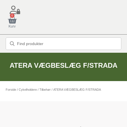
0
Kurv
ATERA VÆGBESLÆG F/STRADA
Forside
/
Cykelholdere
/
Tilbehør
/ ATERA VÆGBESLÆG F/STRADA