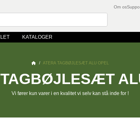
Om os
Suppo
LET
KATALOGER
/
ATERA TAGBØJLESÆT ALU OPEL
 TAGBØJLESÆT AL
Vi fører kun varer i en kvalitet vi selv kan stå inde for !