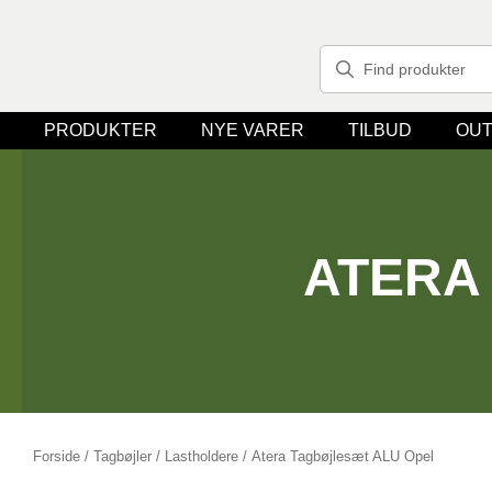
PRODUKTER
NYE VARER
TILBUD
OUT
ATERA
Forside
/
Tagbøjler / Lastholdere
/ Atera Tagbøjlesæt ALU Opel