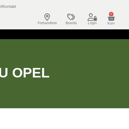
rt
Kontakt
0
Forhandlere
Brands
Login
Kurv
U OPEL