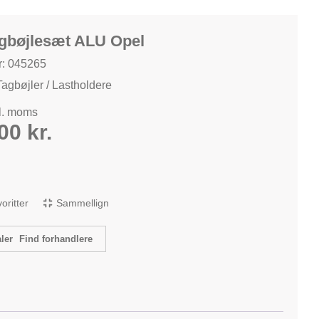
agbøjlesæt ALU Opel
: 045265
Tagbøjler / Lastholdere
kl. moms
,00
kr.
avoritter
Sammellign
Find forhandlere