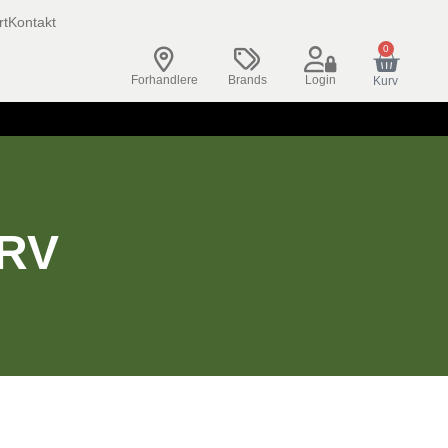
rt
Kontakt
0
Forhandlere
Brands
Login
Kurv
RV