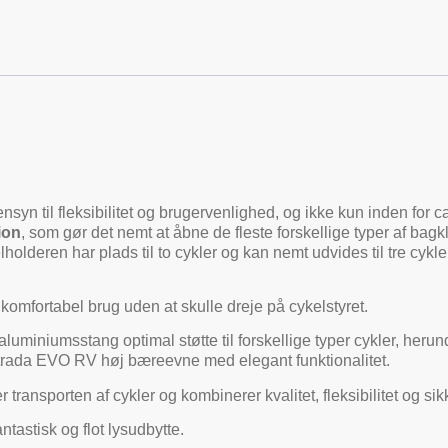
yn til fleksibilitet og brugervenlighed, og ikke kun inden for
ion
, som gør det nemt at åbne de fleste forskellige typer af ba
holderen har plads til to cykler og kan nemt udvides til tre cykl
komfortabel brug uden at skulle dreje på cykelstyret.
aluminiumsstang optimal støtte til forskellige typer cykler, her
Strada EVO RV høj bæreevne med elegant funktionalitet.
ansporten af ​​cykler og kombinerer kvalitet, fleksibilitet og sik
ntastisk og flot lysudbytte.