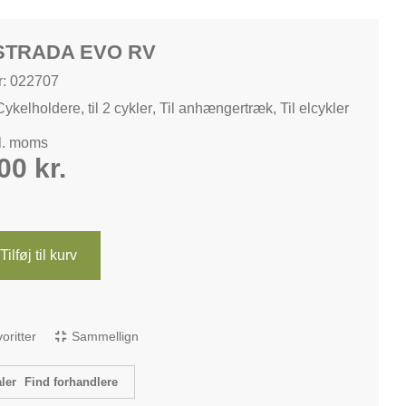
STRADA EVO RV
: 022707
Cykelholdere
,
til 2 cykler
,
Til anhængertræk
,
Til elcykler
kl. moms
,00
kr.
Tilføj til kurv
avoritter
Sammellign
Find forhandlere