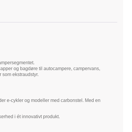
 campersegmentet.
gklapper og bagdøre til autocampere, campervans,
er som ekstraudstyr.
under e-cykler og modeller med carbonstel. Med en
kerhed i ét innovativt produkt.