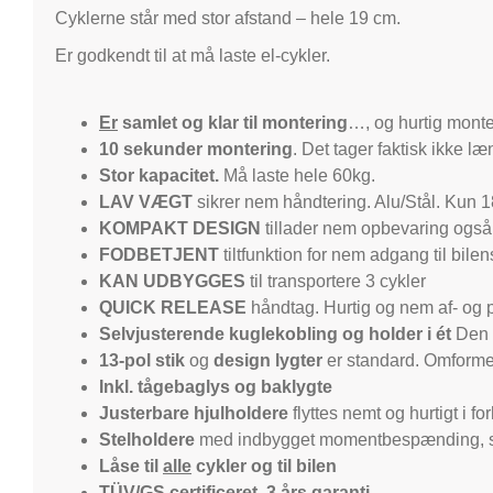
Cyklerne står med stor afstand – hele 19 cm.
Er godkendt til at må laste el-cykler.
Er
samlet og klar til montering
…, og hurtig monter
10 sekunder montering
. Det tager faktisk ikke l
Stor kapacitet.
Må laste hele 60kg.
LAV VÆGT
sikrer nem håndtering. Alu/Stål. Kun 1
KOMPAKT DESIGN
tillader nem opbevaring ogs
FODBETJENT
tiltfunktion for nem adgang til bil
KAN UDBYGGES
til transportere 3 cykler
QUICK RELEASE
håndtag. Hurtig og nem af- og
Selvjusterende kuglekobling og holder i ét
Den 
13-pol stik
og
design lygter
er standard. Omformer 
Inkl. tågebaglys og baklygte
Justerbare hjulholdere
flyttes nemt og hurtigt i 
Stelholdere
med indbygget momentbespænding, som
Låse til
alle
cykler og til bilen
TÜV/GS certificeret, 3 års garanti