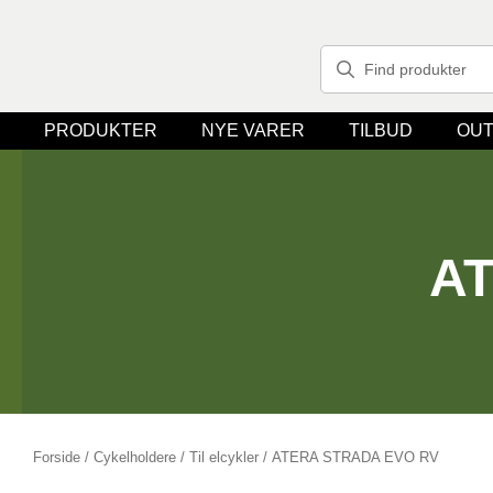
PRODUKTER
NYE VARER
TILBUD
OUT
A
Forside
/
Cykelholdere
/
Til elcykler
/ ATERA STRADA EVO RV