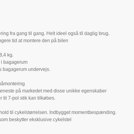
ing fra gang til gang. Helt ideel også til daglig brug.
ængere tid at montere den på bilen
8,4 kg.
å i bagagerum
ens bagagerum undervejs.
 påmontering
eneste på markedet med disse unikke egenskaber
til 7-pol stik kan tilkøbes.
forhold til cykelstørrelsen. Indbygget momentbespænding.
 beskytter eksklusive cykelstel