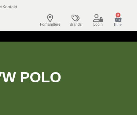
rt
Kontakt
0
Forhandlere
Brands
Login
Kurv
VW POLO