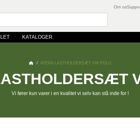
Om os
Suppo
LET
KATALOGER
/
ATERA LASTHOLDERSÆT VW POLO
LASTHOLDERSÆT 
Vi fører kun varer i en kvalitet vi selv kan stå inde for !