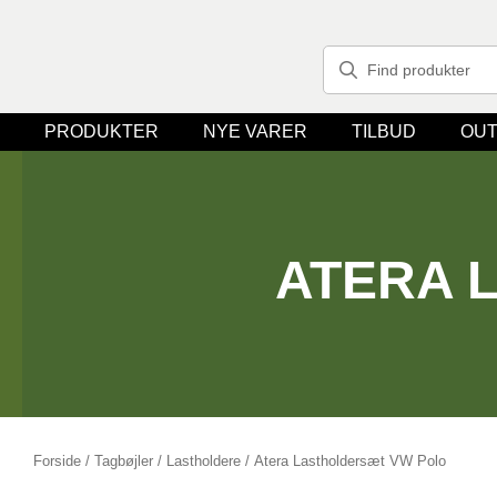
PRODUKTER
NYE VARER
TILBUD
OUT
ATERA 
Forside
/
Tagbøjler / Lastholdere
/ Atera Lastholdersæt VW Polo