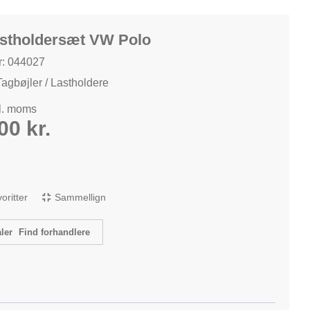
astholdersæt VW Polo
: 044027
Tagbøjler / Lastholdere
kl. moms
,00
kr.
avoritter
Sammellign
Find forhandlere