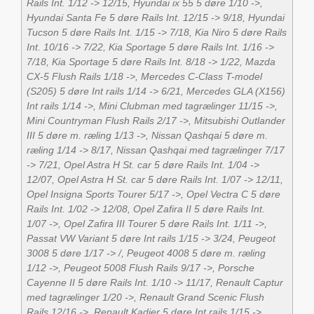
Rails Int. 1/12 -> 12/15, Hyundai ix 55 5 døre 1/10 ->,
Hyundai Santa Fe 5 døre Rails Int. 12/15 -> 9/18, Hyundai
Tucson 5 døre Rails Int. 1/15 -> 7/18, Kia Niro 5 døre Rails
Int. 10/16 -> 7/22, Kia Sportage 5 døre Rails Int. 1/16 ->
7/18, Kia Sportage 5 døre Rails Int. 8/18 -> 1/22, Mazda
CX-5 Flush Rails 1/18 ->, Mercedes C-Class T-model
(S205) 5 døre Int rails 1/14 -> 6/21, Mercedes GLA (X156)
Int rails 1/14 ->, Mini Clubman med tagrælinger 11/15 ->,
Mini Countryman Flush Rails 2/17 ->, Mitsubishi Outlander
III 5 døre m. ræling 1/13 ->, Nissan Qashqai 5 døre m.
ræling 1/14 -> 8/17, Nissan Qashqai med tagrælinger 7/17
-> 7/21, Opel Astra H St. car 5 døre Rails Int. 1/04 ->
12/07, Opel Astra H St. car 5 døre Rails Int. 1/07 -> 12/11,
Opel Insigna Sports Tourer 5/17 ->, Opel Vectra C 5 døre
Rails Int. 1/02 -> 12/08, Opel Zafira II 5 døre Rails Int.
1/07 ->, Opel Zafira III Tourer 5 døre Rails Int. 1/11 ->,
Passat VW Variant 5 døre Int rails 1/15 -> 3/24, Peugeot
3008 5 døre 1/17 -> /, Peugeot 4008 5 døre m. ræling
1/12 ->, Peugeot 5008 Flush Rails 9/17 ->, Porsche
Cayenne II 5 døre Rails Int. 1/10 -> 11/17, Renault Captur
med tagrælinger 1/20 ->, Renault Grand Scenic Flush
Rails 12/16 ->, Renault Kadjer 5 døre Int rails 1/15 ->,