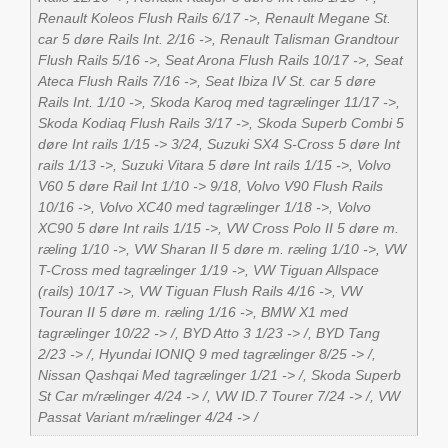
Renault Koleos Flush Rails 6/17 ->, Renault Megane St.
car 5 døre Rails Int. 2/16 ->, Renault Talisman Grandtour
Flush Rails 5/16 ->, Seat Arona Flush Rails 10/17 ->, Seat
Ateca Flush Rails 7/16 ->, Seat Ibiza IV St. car 5 døre
Rails Int. 1/10 ->, Skoda Karoq med tagrælinger 11/17 ->,
Skoda Kodiaq Flush Rails 3/17 ->, Skoda Superb Combi 5
døre Int rails 1/15 -> 3/24, Suzuki SX4 S-Cross 5 døre Int
rails 1/13 ->, Suzuki Vitara 5 døre Int rails 1/15 ->, Volvo
V60 5 døre Rail Int 1/10 -> 9/18, Volvo V90 Flush Rails
10/16 ->, Volvo XC40 med tagrælinger 1/18 ->, Volvo
XC90 5 døre Int rails 1/15 ->, VW Cross Polo II 5 døre m.
ræling 1/10 ->, VW Sharan II 5 døre m. ræling 1/10 ->, VW
T-Cross med tagrælinger 1/19 ->, VW Tiguan Allspace
(rails) 10/17 ->, VW Tiguan Flush Rails 4/16 ->, VW
Touran II 5 døre m. ræling 1/16 ->, BMW X1 med
tagrælinger 10/22 -> /, BYD Atto 3 1/23 -> /, BYD Tang
2/23 -> /, Hyundai IONIQ 9 med tagrælinger 8/25 -> /,
Nissan Qashqai Med tagrælinger 1/21 -> /, Skoda Superb
St Car m/rælinger 4/24 -> /, VW ID.7 Tourer 7/24 -> /, VW
Passat Variant m/rælinger 4/24 -> /