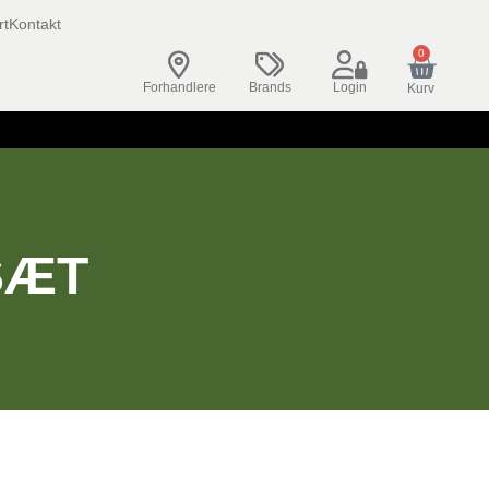
rt
Kontakt
0
Forhandlere
Brands
Login
Kurv
SÆT