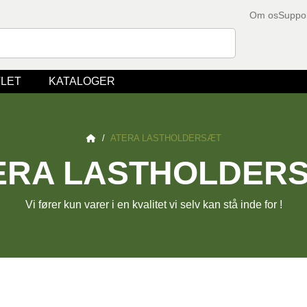
Om os
Suppo
LET
KATALOGER
/
ATERA LASTHOLDERSÆT
ERA LASTHOLDER
Vi fører kun varer i en kvalitet vi selv kan stå inde for !