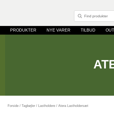
PRODUKTER
NYE VARER
TILBUD
OUT
AT
Forside
/
Tagbøjler / Lastholdere
/ Atera Lastholdersæt