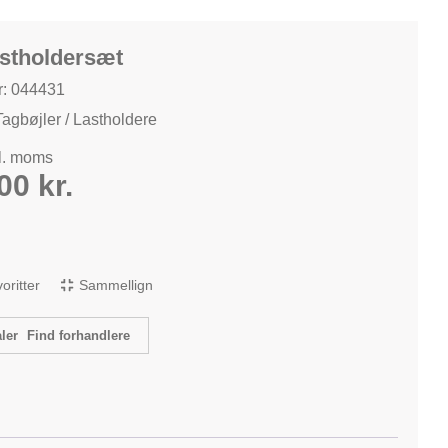
astholdersæt
: 044431
Tagbøjler / Lastholdere
kl. moms
,00
kr.
avoritter
Sammellign
Find forhandlere