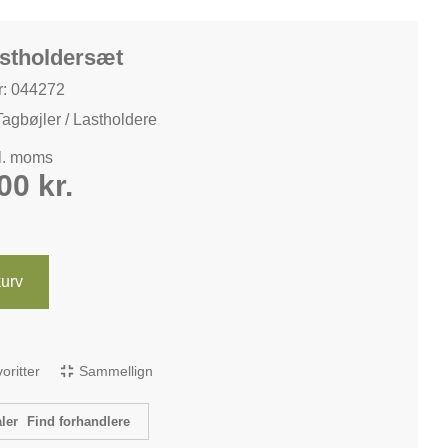
astholdersæt
: 044272
Tagbøjler / Lastholdere
kl. moms
,00
kr.
 kurv
avoritter
Sammellign
Find forhandlere