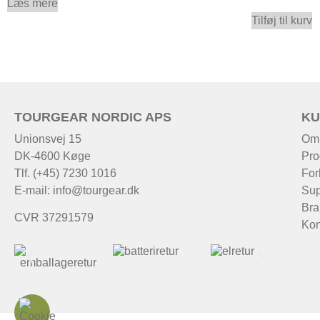
Læs mere
Tilføj til kurv
TOURGEAR NORDIC APS
KU
Unionsvej 15
Om
DK-4600 Køge
Pro
Tlf. (+45) 7230 1016
For
E-mail:
info@tourgear.dk
Sup
Bra
CVR 37291579
Kon