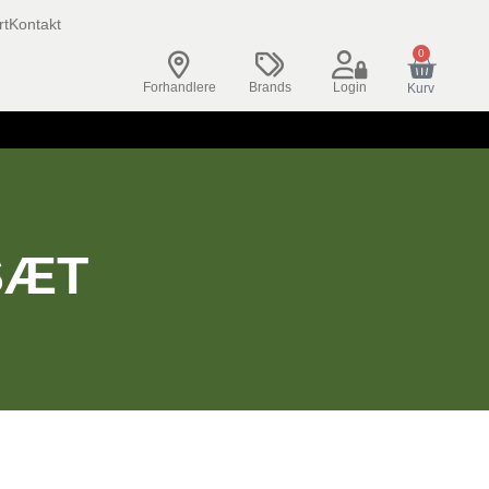
rt
Kontakt
0
Forhandlere
Brands
Login
Kurv
SÆT