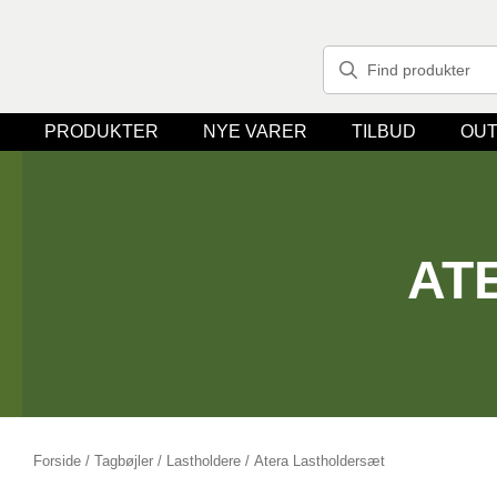
PRODUKTER
NYE VARER
TILBUD
OUT
AT
Forside
/
Tagbøjler / Lastholdere
/ Atera Lastholdersæt