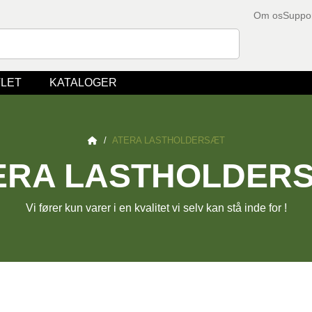
Om os
Suppo
LET
KATALOGER
/
ATERA LASTHOLDERSÆT
ERA LASTHOLDER
Vi fører kun varer i en kvalitet vi selv kan stå inde for !