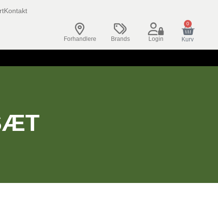
rt
Kontakt
0
Forhandlere
Brands
Login
Kurv
SÆT