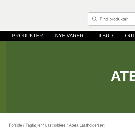
PRODUKTER
NYE VARER
TILBUD
OUT
AT
Forside
/
Tagbøjler / Lastholdere
/ Atera Lastholdersæt