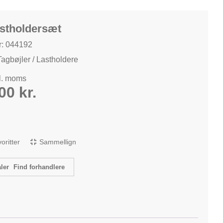
astholdersæt
: 044192
Tagbøjler / Lastholdere
kl. moms
,00
kr.
avoritter
Sammellign
Find forhandlere