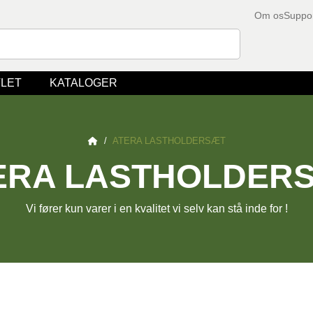
Om os
Suppo
LET
KATALOGER
/
ATERA LASTHOLDERSÆT
ERA LASTHOLDER
Vi fører kun varer i en kvalitet vi selv kan stå inde for !