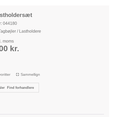
astholdersæt
: 044180
Tagbøjler / Lastholdere
kl. moms
,00
kr.
avoritter
Sammellign
Find forhandlere