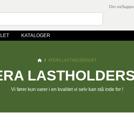
Om os
Suppo
LET
KATALOGER
/
ATERA LASTHOLDERSÆT
ERA LASTHOLDER
Vi fører kun varer i en kvalitet vi selv kan stå inde for !