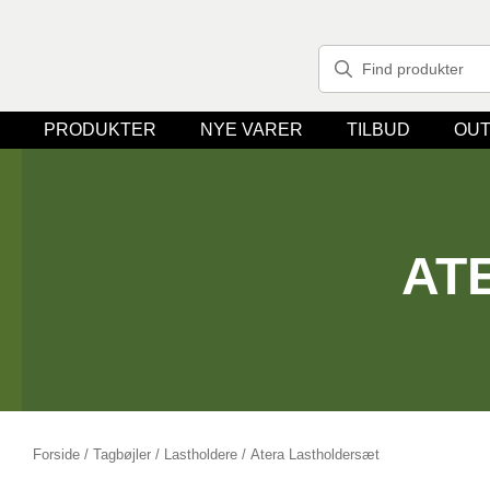
PRODUKTER
NYE VARER
TILBUD
OUT
AT
Forside
/
Tagbøjler / Lastholdere
/ Atera Lastholdersæt