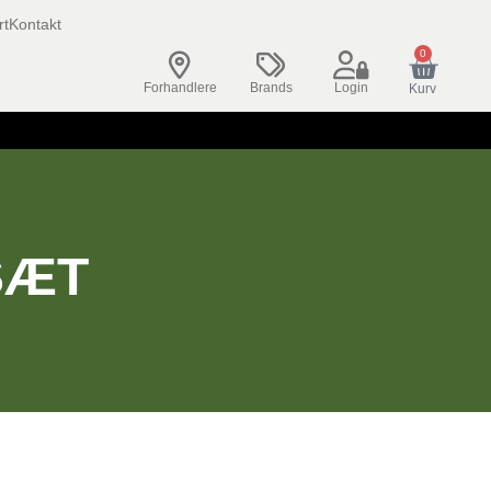
rt
Kontakt
0
Forhandlere
Brands
Login
Kurv
SÆT