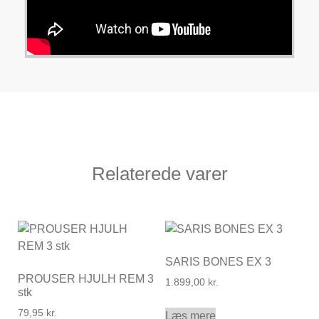
Relaterede varer
SARIS BONES EX 3
PROUSER HJULH REM 3
1.899,00
kr.
stk
79,95
kr.
Læs mere