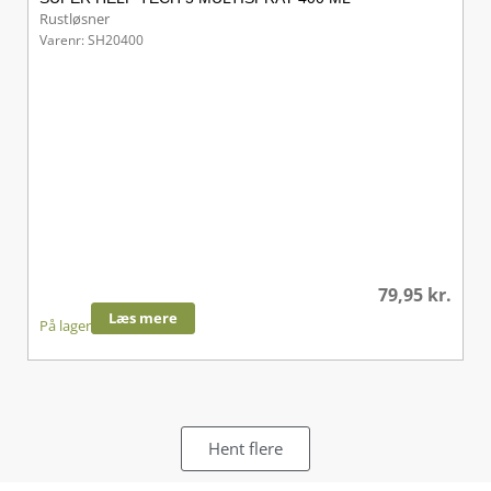
Rustløsner
Varenr: SH20400
79,95
kr.
Læs mere
På lager
Hent flere