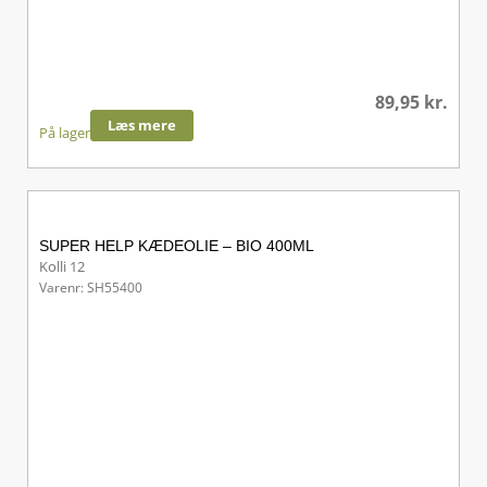
89,95
kr.
Læs mere
På lager
SUPER HELP KÆDEOLIE – BIO 400ML
Kolli 12
Varenr: SH55400