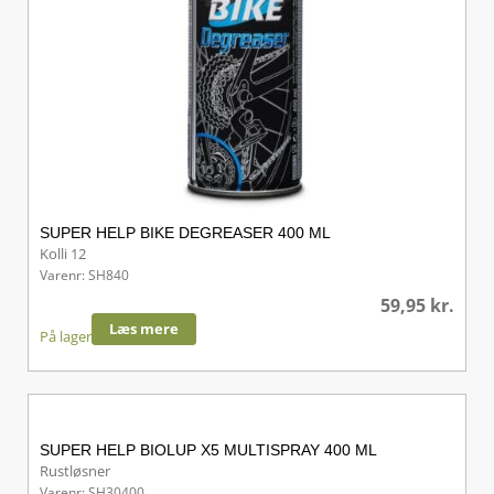
SUPER HELP BIKE DEGREASER 400 ML
Kolli 12
Varenr: SH840
59,95
kr.
Læs mere
På lager
SUPER HELP BIOLUP X5 MULTISPRAY 400 ML
Rustløsner
Varenr: SH30400