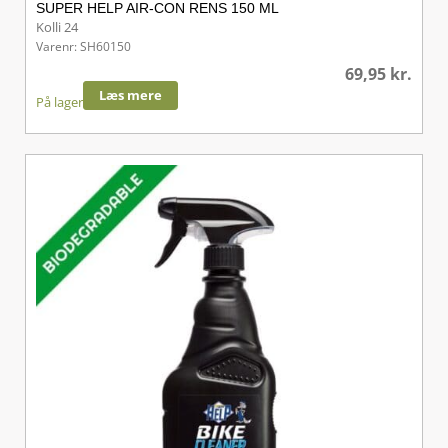
SUPER HELP AIR-CON RENS 150 ML
Kolli 24
Varenr: SH60150
69,95
kr.
Læs mere
På lager