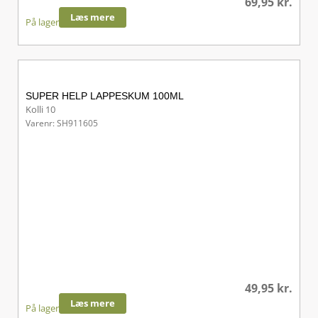
69,95
kr.
Læs mere
På lager
SUPER HELP LAPPESKUM 100ML
Kolli 10
Varenr: SH911605
49,95
kr.
Læs mere
På lager