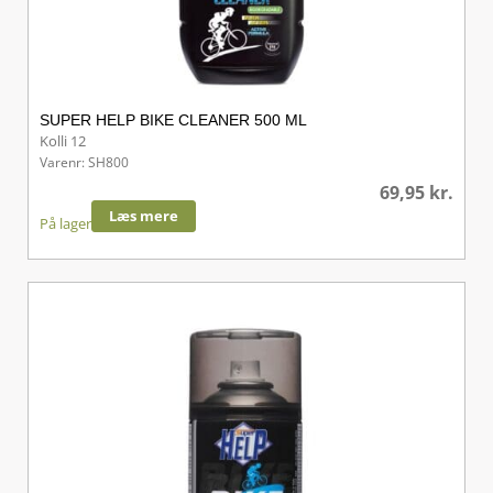
SUPER HELP BIKE CLEANER 500 ML
Kolli 12
Varenr: SH800
69,95
kr.
Læs mere
På lager